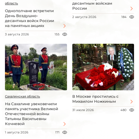
десантным войскам
область
России
Однополчане встретили
День Воздушно-
2 августа 2026
184
десантных войск России
на памятных акциях
3 августа 2026
155
В Москве простились с
Сахалинская область
Михаилом Ножкиным
На Сахалине увековечили
память участника Великой
31 июля 2026
480
Отечественной войны
Татьяны Васильевны
Кочневой
1 августа 2026
171