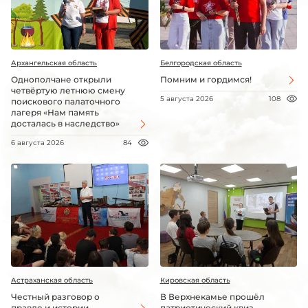
Архангельская область
Белгородская область
Однополчане открыли
Помним и гордимся!
четвёртую летнюю смену
5 августа 2026
108
поискового палаточного
лагеря «Нам память
досталась в наследство»
6 августа 2026
84
Астраханская область
Кировская область
Честный разговор о
В Верхнекамье прошёл
правде и истории
патриотический квиз