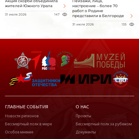
Акция скорби объединила
Пейзажи, лица,
жителей Южного Урала
настроение – более 70
работ о Родине
31 июля 2026
147
представили в Белгороде
31 июля 2026
135
ГЛАВНЫЕ СОБЫТИЯ
О НАС
Новости регионов
Проекты
Бессмертный полк в мире
Бессмертный полк за рубежом
Особое мнение
Документы