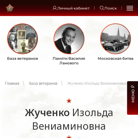
Личный кабинет
Поиск
База ветеранов
Памяти Василия
Московская битва
Ланового
Главная
База ветеранов
Жученко Изольда Вениаминовна
МЕНЮ
Жученко
Изольда
Вениаминовна