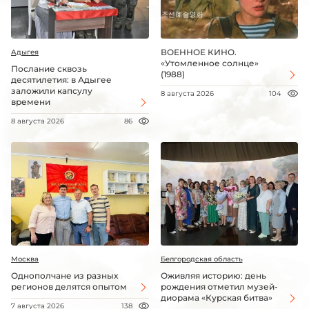
ВОЕННОЕ КИНО.
Адыгея
«Утомленное солнце»
Послание сквозь
(1988)
десятилетия: в Адыгее
заложили капсулу
8 августа 2026
104
времени
8 августа 2026
86
Москва
Белгородская область
Однополчане из разных
Оживляя историю: день
регионов делятся опытом
рождения отметил музей-
диорама «Курская битва»
7 августа 2026
138