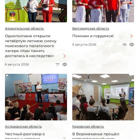
Архангельская область
Белгородская область
Однополчане открыли
Помним и гордимся!
четвёртую летнюю смену
5 августа 2026
95
поискового палаточного
лагеря «Нам память
досталась в наследство»
6 августа 2026
77
Астраханская область
Кировская область
Честный разговор о
В Верхнекамье прошёл
правде и истории
патриотический квиз