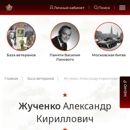
Личный кабинет
Поиск
База ветеранов
Памяти Василия
Московская битва
Ланового
Главная
База ветеранов
Жученко Александр Кириллович
МЕНЮ
Жученко
Александр
Кириллович