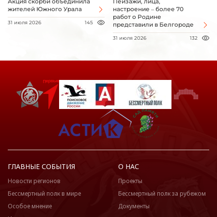
Акция скорби объединила
Пейзажи, лица,
жителей Южного Урала
настроение – более 70
работ о Родине
31 июля 2026
145
представили в Белгороде
31 июля 2026
132
ГЛАВНЫЕ СОБЫТИЯ
О НАС
Новости регионов
Проекты
Бессмертный полк в мире
Бессмертный полк за рубежом
Особое мнение
Документы