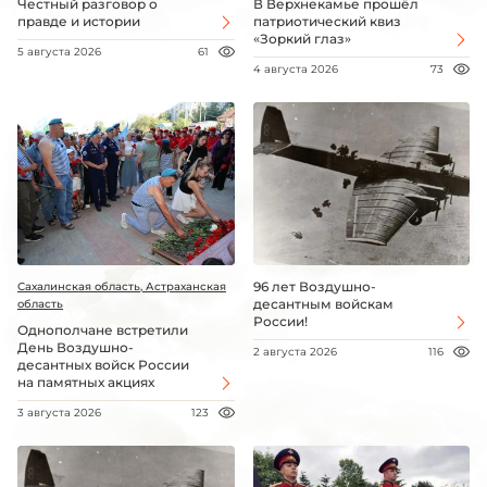
Честный разговор о
В Верхнекамье прошёл
правде и истории
патриотический квиз
«Зоркий глаз»
5 августа 2026
61
4 августа 2026
73
96 лет Воздушно-
Сахалинская область, Астраханская
десантным войскам
область
России!
Однополчане встретили
День Воздушно-
2 августа 2026
116
десантных войск России
на памятных акциях
3 августа 2026
123