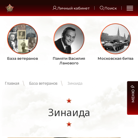
Личный кабинет
Поиск
База ветеранов
Памяти Василия
Московская битва
Ланового
Главная
База ветеранов
Зинаида
МЕНЮ
Зинаида