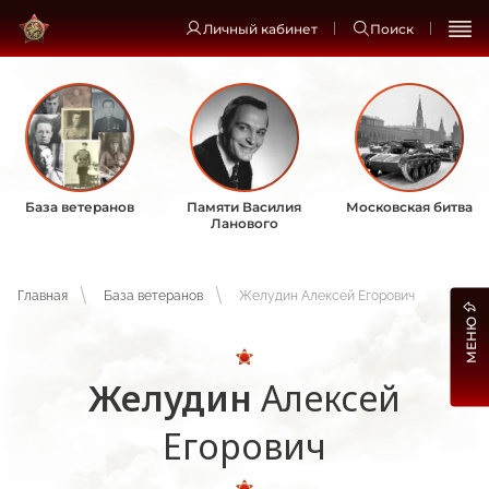
Личный кабинет
Поиск
База ветеранов
Памяти Василия
Московская битва
Ланового
Главная
База ветеранов
Желудин Алексей Егорович
МЕНЮ
Желудин
Алексей
Егорович