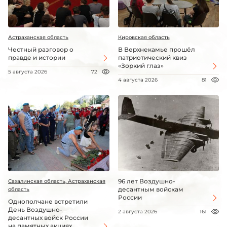
Астраханская область
Кировская область
Честный разговор о
В Верхнекамье прошёл
правде и истории
патриотический квиз
«Зоркий глаз»
5 августа 2026
72
4 августа 2026
81
96 лет Воздушно-
Сахалинская область, Астраханская
десантным войскам
область
России
Однополчане встретили
День Воздушно-
2 августа 2026
161
десантных войск России
на памятных акциях