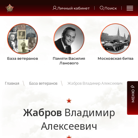
Личный кабинет
Поиск
База ветеранов
Памяти Василия
Московская битва
Ланового
Главная
База ветеранов
Жабров Владимир Алексеевич
МЕНЮ
Жабров
Владимир
Алексеевич