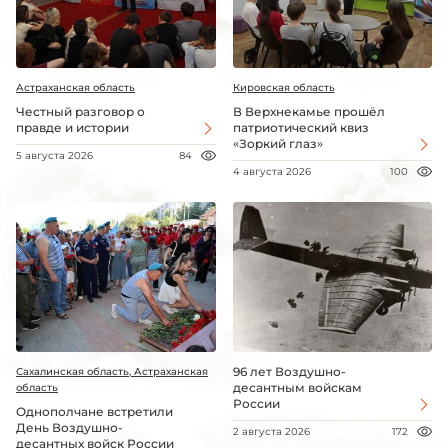
Астраханская область
Кировская область
Честный разговор о
В Верхнекамье прошёл
правде и истории
патриотический квиз
«Зоркий глаз»
5 августа 2026
84
4 августа 2026
100
96 лет Воздушно-
Сахалинская область, Астраханская
десантным войскам
область
России
Однополчане встретили
День Воздушно-
2 августа 2026
172
десантных войск России