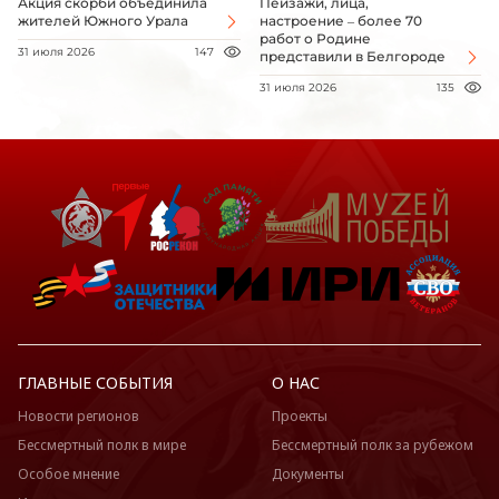
Акция скорби объединила
Пейзажи, лица,
жителей Южного Урала
настроение – более 70
работ о Родине
31 июля 2026
147
представили в Белгороде
31 июля 2026
135
ГЛАВНЫЕ СОБЫТИЯ
О НАС
Новости регионов
Проекты
Бессмертный полк в мире
Бессмертный полк за рубежом
Особое мнение
Документы