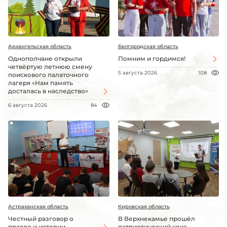
Архангельская область
Белгородская область
Однополчане открыли
Помним и гордимся!
четвёртую летнюю смену
5 августа 2026
108
поискового палаточного
лагеря «Нам память
досталась в наследство»
6 августа 2026
84
Астраханская область
Кировская область
Честный разговор о
В Верхнекамье прошёл
правде и истории
патриотический квиз