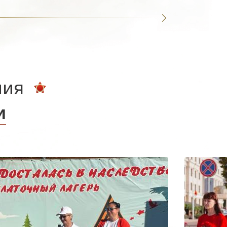
ния
и