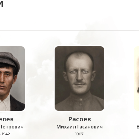
и
лев
Расоев
Петрович
Михаил Гасанович
- 1942
1907