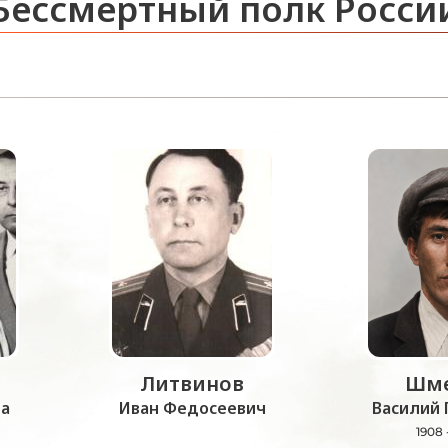
Бессмертный полк Росси
Литвинов
Шме
а
Иван Федосеевич
Василий 
1908 