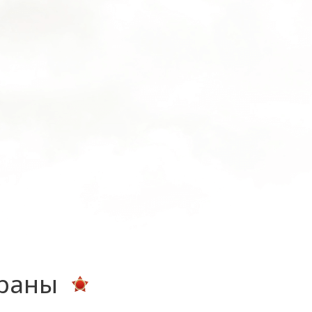
ераны