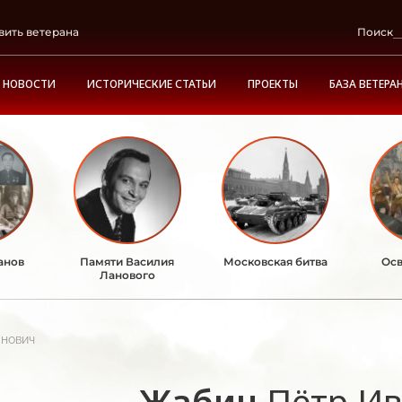
вить ветерана
Поиск
НОВОСТИ
ИСТОРИЧЕСКИЕ СТАТЬИ
ПРОЕКТЫ
БАЗА ВЕТЕРА
анов
Памяти Василия
Московская битва
Осв
Ланового
нович
Жабин
Пётр И