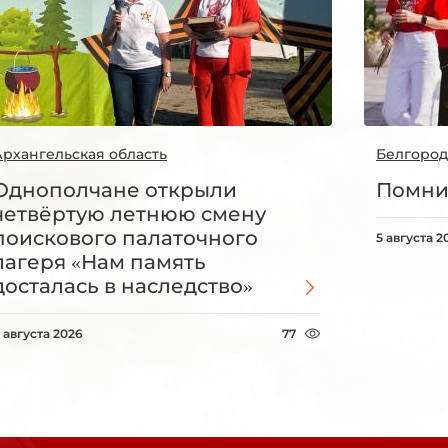
Архангельская область
Белгород
Однополчане открыли
Помни
четвёртую летнюю смену
поискового палаточного
5 августа 2
лагеря «Нам память
досталась в наследство»
 августа 2026
77