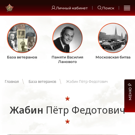
Личный кабинет
Поиск
База ветеранов
Памяти Василия
Московская битва
Ланового
Главная
База ветеранов
Жабин Пётр Федотович
МЕНЮ
Жабин
Пётр Федотович