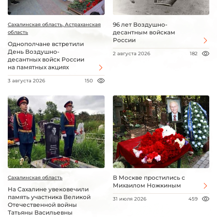
96 лет Воздушно-
Сахалинская область, Астраханская
десантным войскам
область
России
Однополчане встретили
День Воздушно-
2 августа 2026
182
десантных войск России
на памятных акциях
3 августа 2026
150
В Москве простились с
Сахалинская область
Михаилом Ножкиным
На Сахалине увековечили
память участника Великой
31 июля 2026
459
Отечественной войны
Татьяны Васильевны