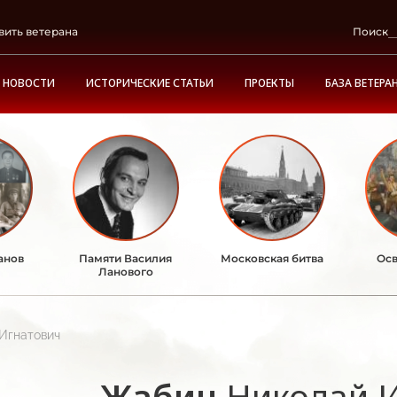
вить ветерана
Поиск
НОВОСТИ
ИСТОРИЧЕСКИЕ СТАТЬИ
ПРОЕКТЫ
БАЗА ВЕТЕРА
анов
Памяти Василия
Московская битва
Осв
Ланового
Игнатович
Жабин
Николай 