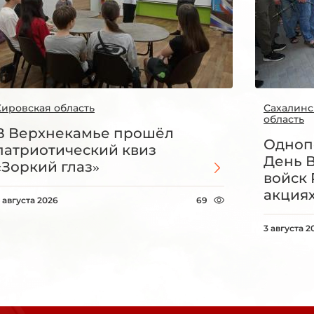
Кировская область
Сахалинс
область
В Верхнекамье прошёл
Одноп
патриотический квиз
День 
«Зоркий глаз»
войск 
акция
 августа 2026
69
3 августа 2