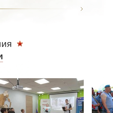
ния
и