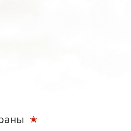
ераны