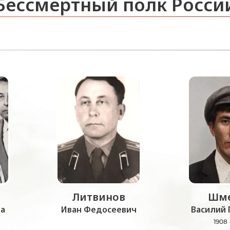
Бессмертный полк Росси
Литвинов
Шме
а
Иван Федосеевич
Василий 
1908 