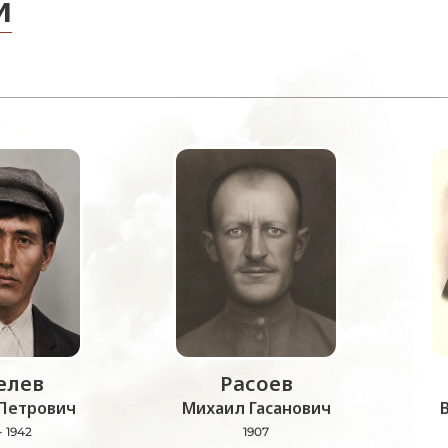
и
лев
Расоев
Петрович
Михаил Гасанович
- 1942
1907