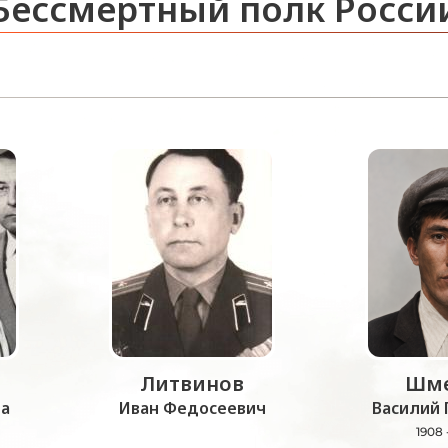
Бессмертный полк Росси
Литвинов
Шме
а
Иван Федосеевич
Василий 
1908 