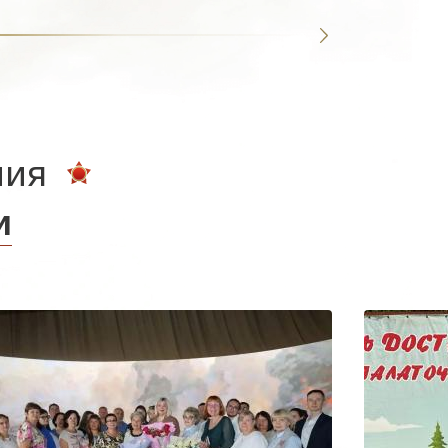
ния
и