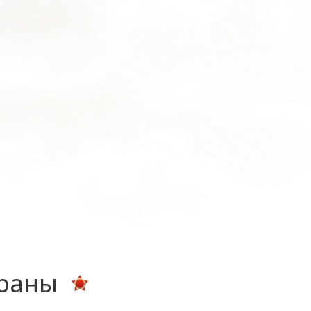
ераны