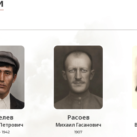
и
лев
Расоев
Петрович
Михаил Гасанович
- 1942
1907