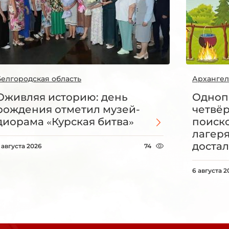
Белгородская область
Архангел
Оживляя историю: день
Одноп
рождения отметил музей-
четвё
диорама «Курская битва»
поиск
лагеря
достал
 августа 2026
74
6 августа 2