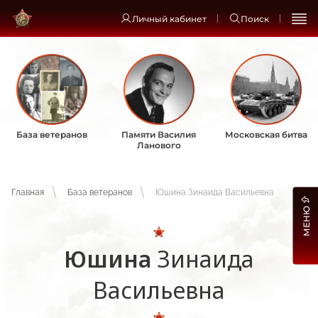
Личный кабинет
Поиск
База ветеранов
Памяти Василия
Московская битва
Ланового
Главная
База ветеранов
Юшина Зинаида Васильевна
МЕНЮ
Юшина
Зинаида
Васильевна