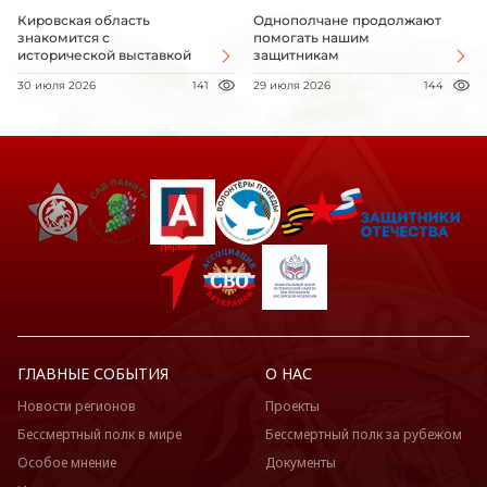
Кировская область
Однополчане продолжают
знакомится с
помогать нашим
исторической выставкой
защитникам
30 июля 2026
141
29 июля 2026
144
ГЛАВНЫЕ СОБЫТИЯ
О НАС
Новости регионов
Проекты
Бессмертный полк в мире
Бессмертный полк за рубежом
Особое мнение
Документы