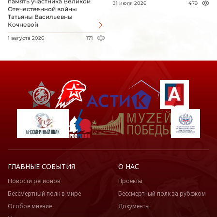
память участника Великой
31 июля 2026
479
Отечественной войны
Татьяны Васильевны
Кочневой
1 августа 2026
171
ГЛАВНЫЕ СОБЫТИЯ
О НАС
Новости регионов
Проекты
Бессмертный полк в мире
Бессмертный полк за рубежом
Особое мнение
Документы