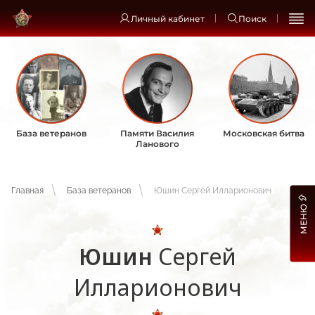
Личный кабинет
Поиск
База ветеранов
Памяти Василия
Московская битва
Ланового
Главная
База ветеранов
Юшин Сергей Илларионович
МЕНЮ
Юшин
Сергей
Илларионович