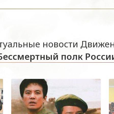
туальные новости Движе
Бессмертный полк Росси