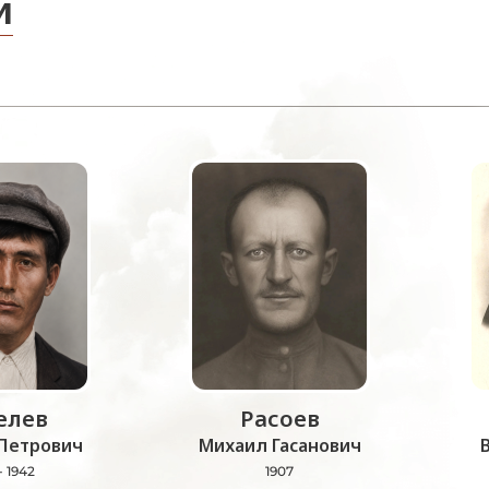
и
лев
Расоев
Петрович
Михаил Гасанович
- 1942
1907