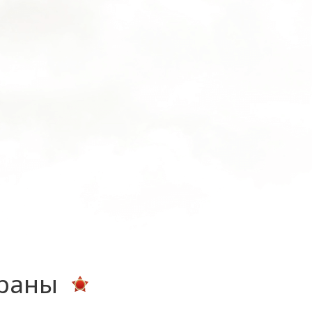
ераны