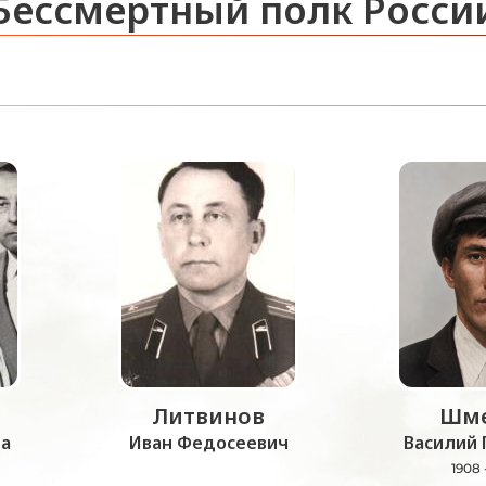
Бессмертный полк Росси
Литвинов
Шме
а
Иван Федосеевич
Василий 
1908 