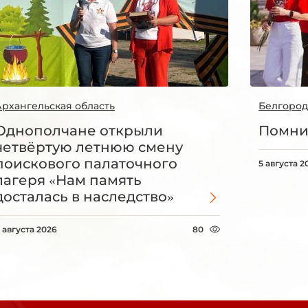
Архангельская область
Белгород
Однополчане открыли
Помни
четвёртую летнюю смену
поискового палаточного
5 августа 2
лагеря «Нам память
досталась в наследство»
 августа 2026
80