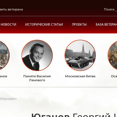
вить ветерана
Поиск
НОВОСТИ
ИСТОРИЧЕСКИЕ СТАТЬИ
ПРОЕКТЫ
БАЗА ВЕТЕРА
анов
Памяти Василия
Московская битва
Осв
Ланового
 Иванович
Юганов
Георгий 