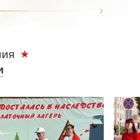
ния
и