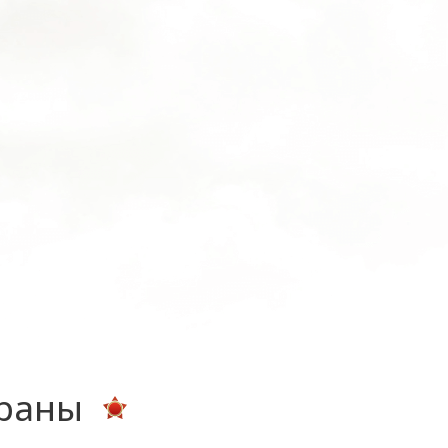
ераны