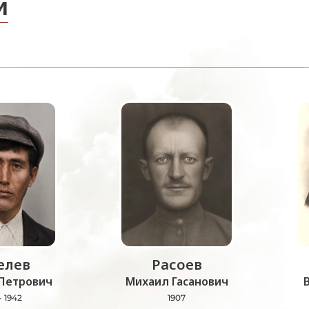
и
лев
Расоев
Петрович
Михаил Гасанович
- 1942
1907