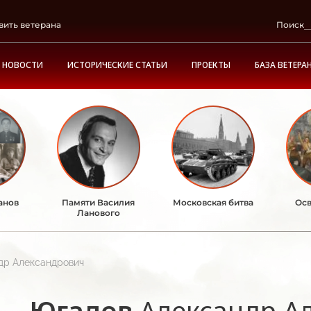
вить ветерана
Поиск
НОВОСТИ
ИСТОРИЧЕСКИЕ СТАТЬИ
ПРОЕКТЫ
БАЗА ВЕТЕРА
анов
Памяти Василия
Московская битва
Осв
Ланового
др Александрович
Югалов
Александр А