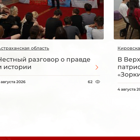
Астраханская область
Кировска
Честный разговор о правде
В Вер
и истории
патри
«Зорки
 августа 2026
62
4 августа 2