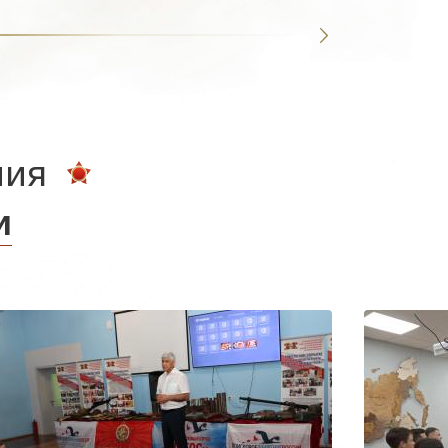
ния
и