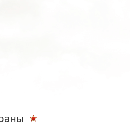
ераны