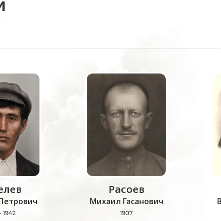
и
лев
Расоев
Петрович
Михаил Гасанович
- 1942
1907