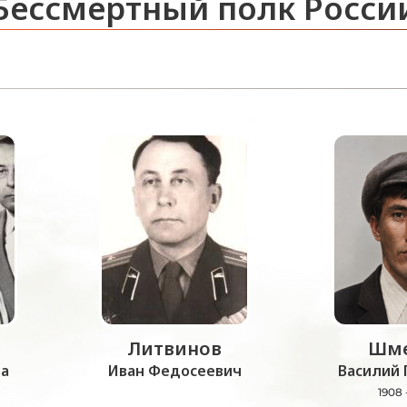
Бессмертный полк Росси
Литвинов
Шме
а
Иван Федосеевич
Василий 
1908 