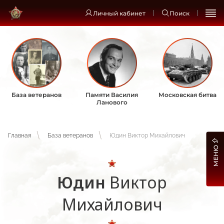
Личный кабинет
Поиск
База ветеранов
Памяти Василия
Московская битва
Ланового
Главная
База ветеранов
Юдин Виктор Михайлович
МЕНЮ
Юдин
Виктор
Михайлович