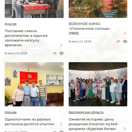
ВОЕННОЕ КИНО.
Адыгея
«Утомленное солнце»
Послание сквозь
(1988)
десятилетия: в Адыгее
заложили капсулу
8 августа 2026
67
времени
8 августа 2026
55
Москва
Белгородская область
Однополчане из разных
Оживляя историю: день
регионов делятся опытом
рождения отметил музей-
диорама «Курская битва»