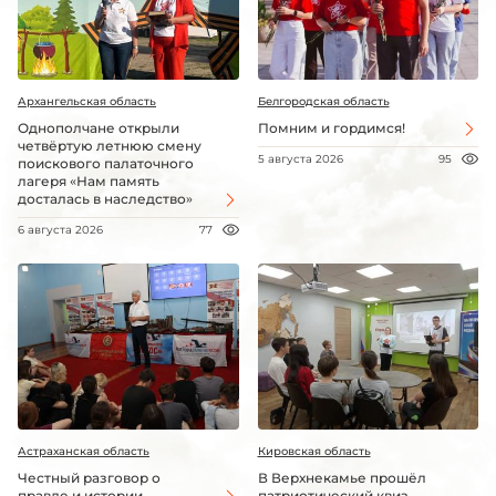
Архангельская область
Белгородская область
Однополчане открыли
Помним и гордимся!
четвёртую летнюю смену
5 августа 2026
95
поискового палаточного
лагеря «Нам память
досталась в наследство»
6 августа 2026
77
Астраханская область
Кировская область
Честный разговор о
В Верхнекамье прошёл
правде и истории
патриотический квиз