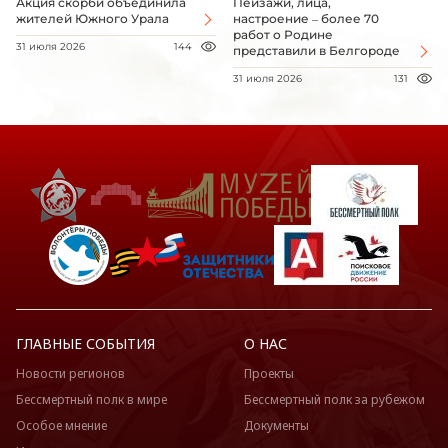
Акция скорби объединила
Пейзажи, лица,
жителей Южного Урала
настроение – более 70
работ о Родине
31 июля 2026
144
представили в Белгороде
31 июля 2026
131
ГЛАВНЫЕ СОБЫТИЯ
О НАС
Новости регионов
Проекты
Бессмертный полк в мире
Бессмертный полк за рубежом
Особое мнение
Документы