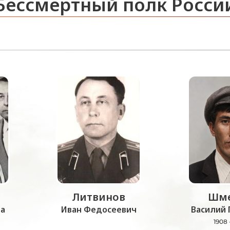
Бессмертный полк Росси
Литвинов
Шме
а
Иван Федосеевич
Василий 
1908 