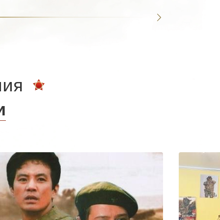
ния
и