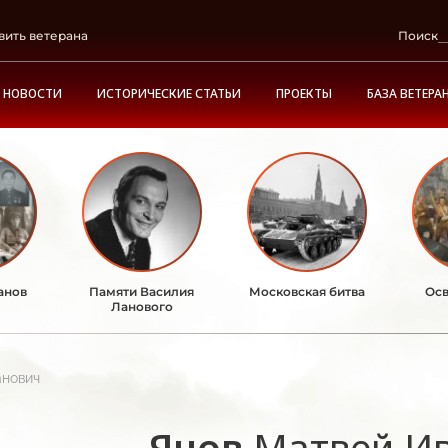
вить ветерана
Поиск
НОВОСТИ
ИСТОРИЧЕСКИЕ СТАТЬИ
ПРОЕКТЫ
БАЗА ВЕТЕРА
анов
Памяти Василия
Московская битва
Осв
Ланового
анович
Янов
Матвей И