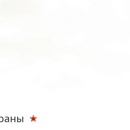
ераны