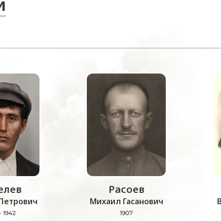
и
лев
Расоев
Петрович
Михаил Гасанович
- 1942
1907