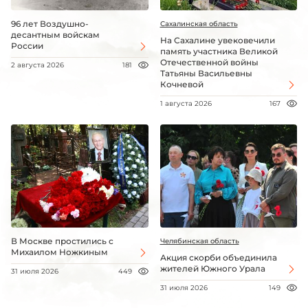
96 лет Воздушно-
Сахалинская область
десантным войскам
На Сахалине увековечили
России
память участника Великой
Отечественной войны
2 августа 2026
181
Татьяны Васильевны
Кочневой
1 августа 2026
167
В Москве простились с
Челябинская область
Михаилом Ножкиным
Акция скорби объединила
жителей Южного Урала
31 июля 2026
449
31 июля 2026
149