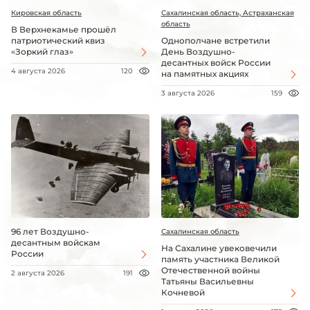
Кировская область
Сахалинская область, Астраханская
область
В Верхнекамье прошёл
патриотический квиз
Однополчане встретили
«Зоркий глаз»
День Воздушно-
десантных войск России
4 августа 2026
120
на памятных акциях
3 августа 2026
159
96 лет Воздушно-
Сахалинская область
десантным войскам
На Сахалине увековечили
России
память участника Великой
Отечественной войны
2 августа 2026
191
Татьяны Васильевны
Кочневой