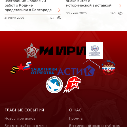
настроение – более 70
знакомится с
работ о Родине
исторической выставкой
представили в Белгороде
30 июля 2026
140
31 июля 2026
124
ГЛАВНЫЕ СОБЫТИЯ
О НАС
Новости регионов
Проекты
Бессмертный полк в мире
Бессмертный полк за рубежом