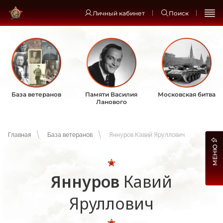
Личный кабинет
Поиск
База ветеранов
Памяти Василия
Московская битва
Ланового
Главная
База ветеранов
Яннуров Кавий Яруллович
МЕНЮ
Яннуров
Кавий
Яруллович