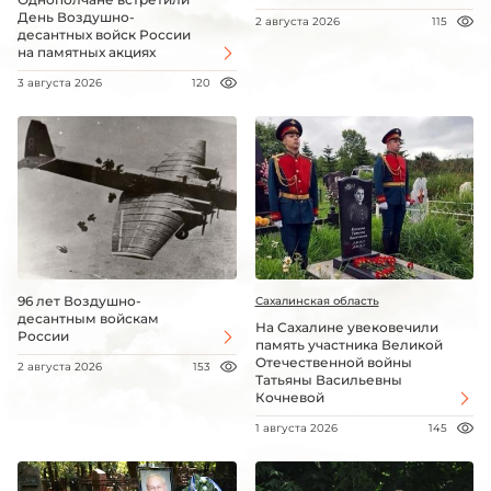
День Воздушно-
2 августа 2026
115
десантных войск России
на памятных акциях
3 августа 2026
120
96 лет Воздушно-
Сахалинская область
десантным войскам
На Сахалине увековечили
России
память участника Великой
Отечественной войны
2 августа 2026
153
Татьяны Васильевны
Кочневой
1 августа 2026
145