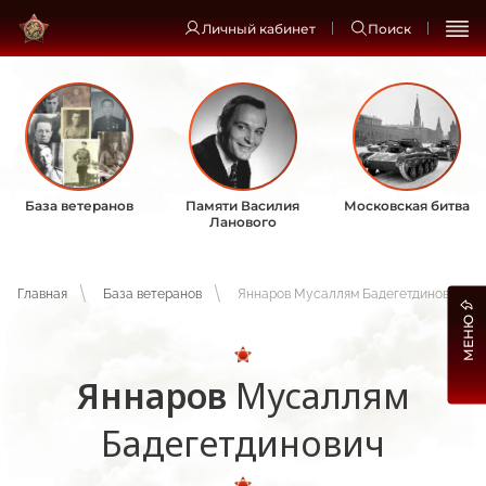
Личный кабинет
Поиск
База ветеранов
Памяти Василия
Московская битва
Ланового
Главная
База ветеранов
Яннаров Мусаллям Бадегетдинович
МЕНЮ
Яннаров
Мусаллям
Бадегетдинович