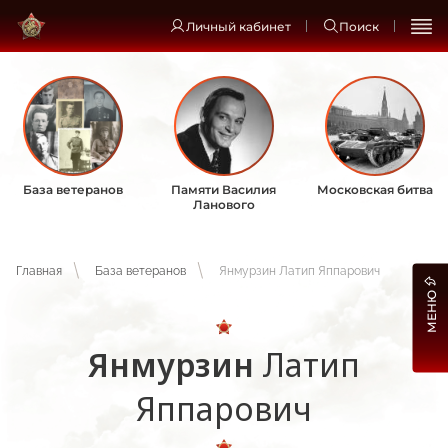
Личный кабинет
Поиск
База ветеранов
Памяти Василия
Московская битва
Ланового
Главная
База ветеранов
Янмурзин Латип Яппарович
МЕНЮ
Янмурзин
Латип
Яппарович