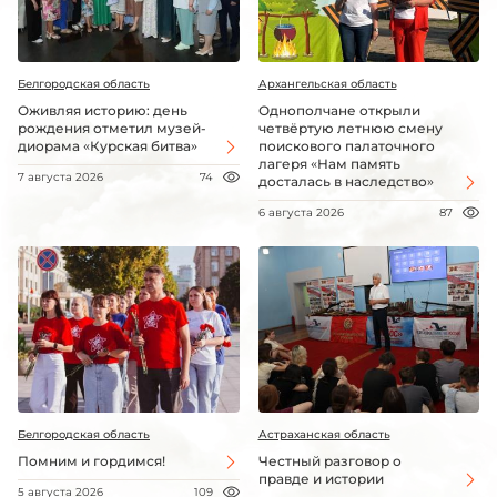
Белгородская область
Архангельская область
Оживляя историю: день
Однополчане открыли
рождения отметил музей-
четвёртую летнюю смену
диорама «Курская битва»
поискового палаточного
лагеря «Нам память
7 августа 2026
74
досталась в наследство»
6 августа 2026
87
Белгородская область
Астраханская область
Помним и гордимся!
Честный разговор о
правде и истории
5 августа 2026
109