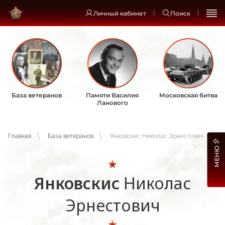
Личный кабинет
Поиск
База ветеранов
Памяти Василия
Московская битва
Ланового
Главная
База ветеранов
Янковскис Николас Эрнестович
МЕНЮ
Янковскис
Николас
Эрнестович