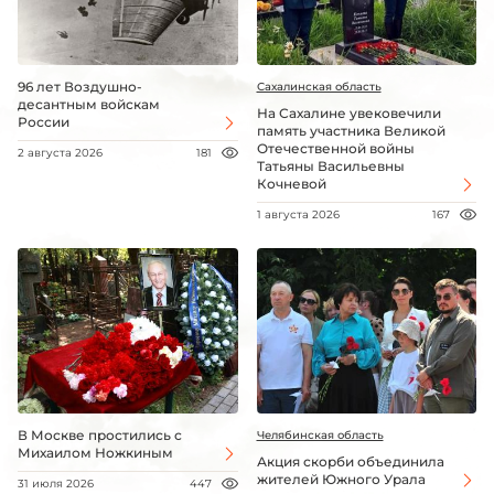
96 лет Воздушно-
Сахалинская область
десантным войскам
На Сахалине увековечили
России
память участника Великой
Отечественной войны
2 августа 2026
181
Татьяны Васильевны
Кочневой
1 августа 2026
167
В Москве простились с
Челябинская область
Михаилом Ножкиным
Акция скорби объединила
жителей Южного Урала
31 июля 2026
447