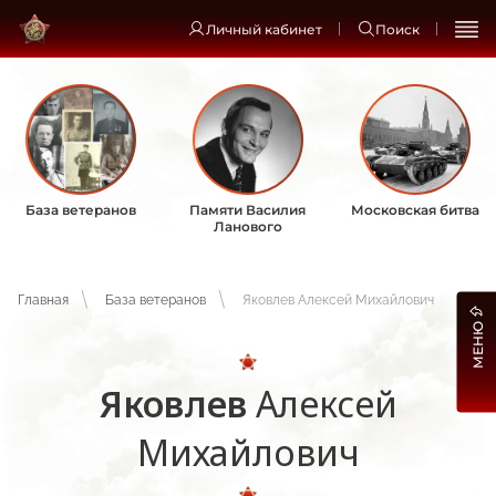
Личный кабинет
Поиск
База ветеранов
Памяти Василия
Московская битва
Ланового
Главная
База ветеранов
Яковлев Алексей Михайлович
МЕНЮ
Яковлев
Алексей
Михайлович