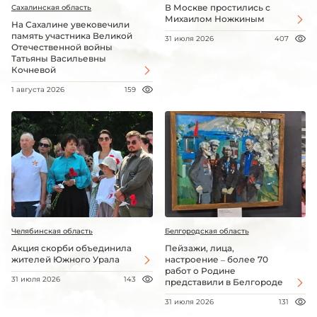
В Москве простились с
Сахалинская область
Михаилом Ножкиным
На Сахалине увековечили
память участника Великой
31 июля 2026
407
Отечественной войны
Татьяны Васильевны
Кочневой
1 августа 2026
159
Челябинская область
Белгородская область
Акция скорби объединила
Пейзажи, лица,
жителей Южного Урала
настроение – более 70
работ о Родине
31 июля 2026
143
представили в Белгороде
31 июля 2026
131