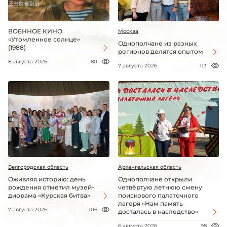
ВОЕННОЕ КИНО.
Москва
«Утомленное солнце»
Однополчане из разных
(1988)
регионов делятся опытом
8 августа 2026
80
7 августа 2026
113
Белгородская область
Архангельская область
Оживляя историю: день
Однополчане открыли
рождения отметил музей-
четвёртую летнюю смену
диорама «Курская битва»
поискового палаточного
лагеря «Нам память
7 августа 2026
106
досталась в наследство»
6 августа 2026
98