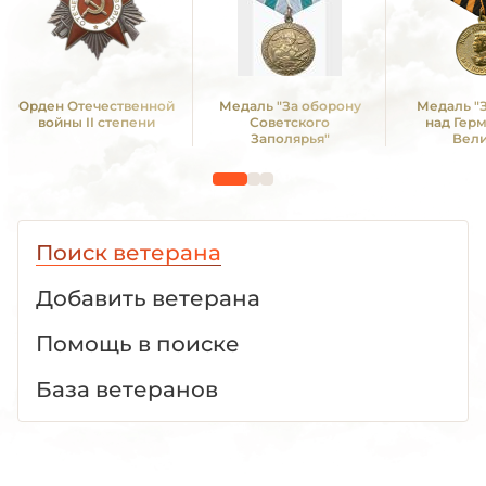
Орден Отечественной
Медаль "За оборону
Медаль "
войны II степени
Советского
над Гер
Заполярья"
Вел
Отечестве
1941 -19
Поиск ветерана
Добавить ветерана
Помощь в поиске
База ветеранов