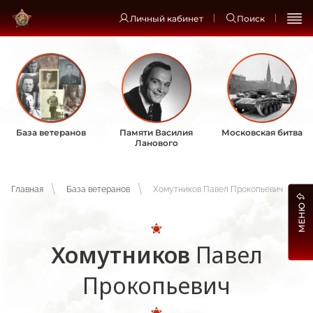
Личный кабинет
Поиск
База ветеранов
Памяти Василия
Московская битва
Ланового
Главная
База ветеранов
Хомутников Павел Прокопьевич
МЕНЮ
Хомутников
Павел
Прокопьевич