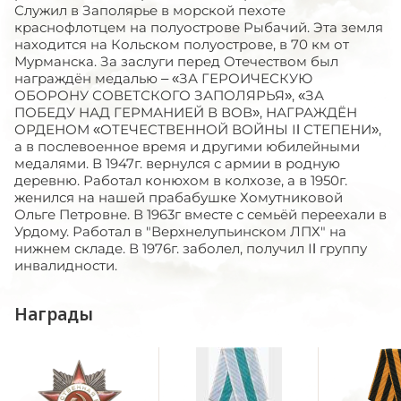
Служил в Заполярье в морской пехоте
краснофлотцем на полуострове Рыбачий. Эта земля
находится на Кольском полуострове, в 70 км от
Мурманска. За заслуги перед Отечеством был
награждён медалью – «ЗА ГЕРОИЧЕСКУЮ
ОБОРОНУ СОВЕТСКОГО ЗАПОЛЯРЬЯ», «ЗА
ПОБЕДУ НАД ГЕРМАНИЕЙ В ВОВ», НАГРАЖДЁН
ОРДЕНОМ «ОТЕЧЕСТВЕННОЙ ВОЙНЫ ІΙ СТЕПЕНИ»,
а в послевоенное время и другими юбилейными
медалями. В 1947г. вернулся с армии в родную
деревню. Работал конюхом в колхозе, а в 1950г.
женился на нашей прабабушке Хомутниковой
Ольге Петровне. В 1963г вместе с семьёй переехали в
Урдому. Работал в "Верхнелупьинском ЛПХ" на
нижнем складе. В 1976г. заболел, получил ІΙ группу
инвалидности.
Награды