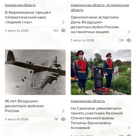
Кировская область
Сахалинская область, Астраханская
область
В Верхнекамье прошёл
патриотический квиз
Однополчане встретили
«Зоркий глаз»
День Воздушно-
десантных войск России
4 августа 2026
120
на памятных акциях
3 августа 2026
159
96 лет Воздушно-
Сахалинская область
десантным войскам
На Сахалине увековечили
России
память участника Великой
Отечественной войны
2 августа 2026
191
Татьяны Васильевны
Кочневой