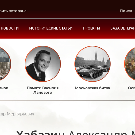
вить ветерана
Поиск
НОВОСТИ
ИСТОРИЧЕСКИЕ СТАТЬИ
ПРОЕКТЫ
БАЗА ВЕТЕРА
анов
Памяти Василия
Московская битва
Осв
Ланового
ндр Меркурьевич
Хабазин
Александр 