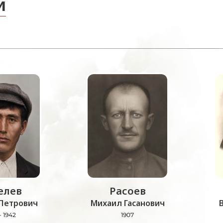
и
лев
Расоев
Петрович
Михаил Гасанович
- 1942
1907