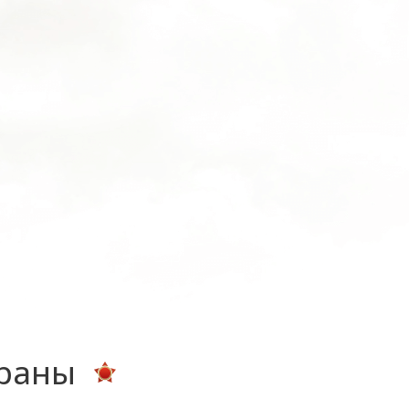
ераны