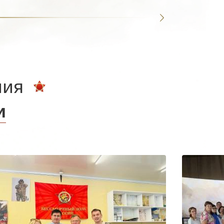
ния
и