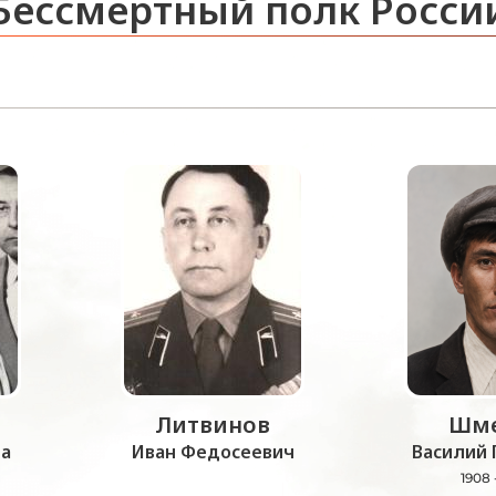
Бессмертный полк Росси
Литвинов
Шме
а
Иван Федосеевич
Василий 
1908 