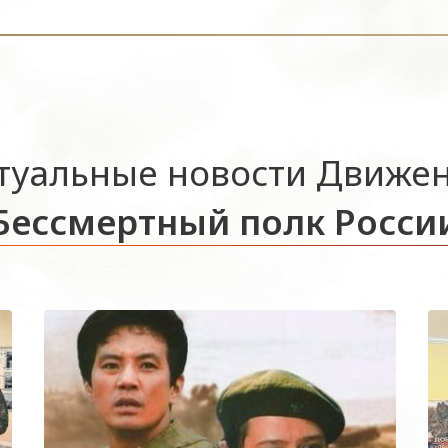
туальные новости Движе
Бессмертный полк Росси