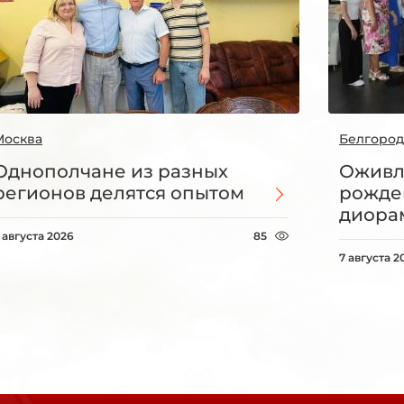
Москва
Белгород
Однополчане из разных
Оживл
регионов делятся опытом
рожде
диорам
 августа 2026
85
7 августа 2