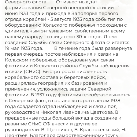
Северного флота. От известных дат
формирования Северной военной флотилии - 1
июня 1933 года и прихода в Заполярье первого
отряда кораблей - 5 августа 1933 года события по
оборудованию Кольского побережья проходили с
удивительным энтузиазмом, свойственным всему
нашему народу - созидателю 30-х годов. Днем
создания Службы связи Северного флота считается
19 мая 1933 года. В течение года была развернута
первая очередь постов наблюдения и связи на
Кольском побережье, оборудован узел связи
флотилии и Кольского района Службы наблюдения
и связи (СНиС). Быстро росла численность
корабельного состава и береговых войск,
расширялась география их базирования и
применения, усложнялись задачи Северной
флотилии. В 1937 году флотилия преобразовывается
в Северный флот, в составе которого летом 1938
года создается отдел наблюдения и связи под
руководством Николая Ивановича Цветкова. В
предвоенные годы большой вклад в создание и
развитие СНиС СФ внесли и другие ее
руководители: В. Щенников, Б. Красносельский, Н.
Леонтьев. Благодаря самоотверженному труду