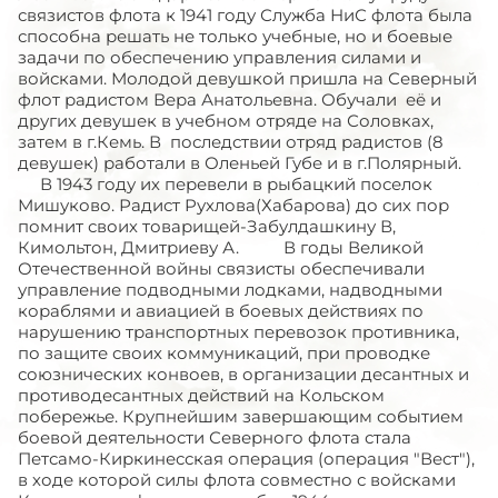
связистов флота к 1941 году Служба НиС флота была
способна решать не только учебные, но и боевые
задачи по обеспечению управления силами и
войсками. Молодой девушкой пришла на Северный
флот радистом Вера Анатольевна. Обучали её и
других девушек в учебном отряде на Соловках,
затем в г.Кемь. В последствии отряд радистов (8
девушек) работали в Оленьей Губе и в г.Полярный.
В 1943 году их перевели в рыбацкий поселок
Мишуково. Радист Рухлова(Хабарова) до сих пор
помнит своих товарищей-Забулдашкину В,
Кимольтон, Дмитриеву А. В годы Великой
Отечественной войны связисты обеспечивали
управление подводными лодками, надводными
кораблями и авиацией в боевых действиях по
нарушению транспортных перевозок противника,
по защите своих коммуникаций, при проводке
союзнических конвоев, в организации десантных и
противодесантных действий на Кольском
побережье. Крупнейшим завершающим событием
боевой деятельности Северного флота стала
Петсамо-Киркинесская операция (операция "Вест"),
в ходе которой силы флота совместно с войсками