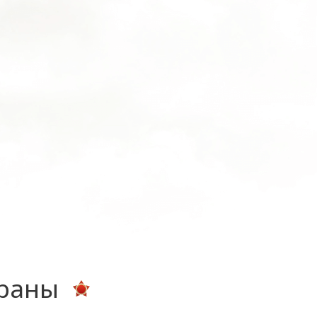
ераны