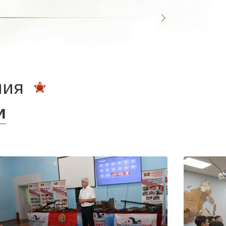
ния
и