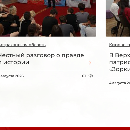
Астраханская область
Кировска
Честный разговор о правде
В Вер
и истории
патри
«Зорки
 августа 2026
61
4 августа 2