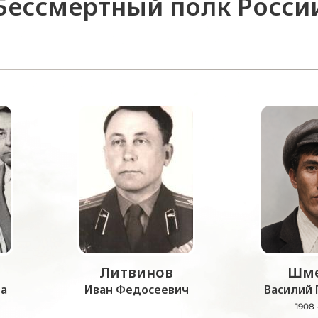
Бессмертный полк Росси
Литвинов
Шме
а
Иван Федосеевич
Василий 
1908 