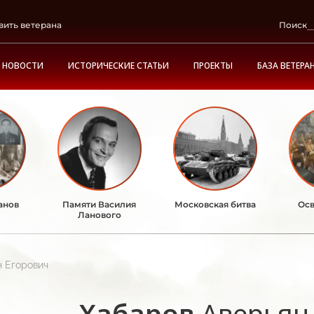
вить ветерана
Поиск
НОВОСТИ
ИСТОРИЧЕСКИЕ СТАТЬИ
ПРОЕКТЫ
БАЗА ВЕТЕРА
анов
Памяти Василия
Московская битва
Осв
Ланового
н Егорович
Хабаров
Аверьян