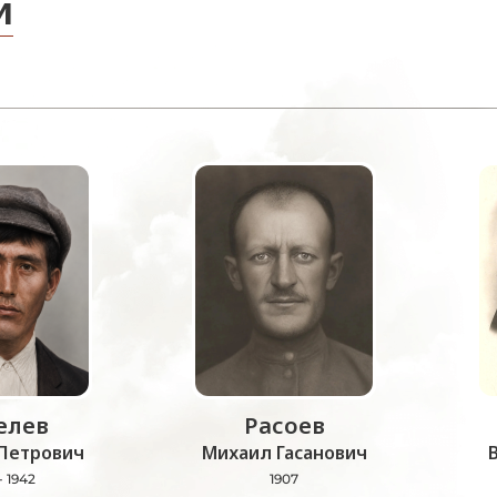
и
лев
Расоев
Петрович
Михаил Гасанович
- 1942
1907