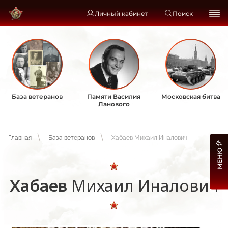
Личный кабинет
Поиск
База ветеранов
Памяти Василия
Московская битва
Ланового
Главная
База ветеранов
Хабаев Михаил Иналович
МЕНЮ
Хабаев
Михаил Иналович