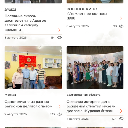
ВОЕННОЕ КИНО.
Адыгея
«Утомленное солнце»
Послание сквозь
(1988)
десятилетия: в Адыгее
заложили капсулу
8 августа 2026
98
времени
8 августа 2026
84
Москва
Белгородская область
Однополчане из разных
Оживляя историю: день
регионов делятся опытом
рождения отметил музей-
диорама «Курская битва»
7 августа 2026
133
7 августа 2026
124