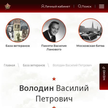
Личный кабинет
Поиск
База ветеранов
Памяти Василия
Московская битва
Ланового
Главная
База ветеранов
Володин Василий Петрович
МЕНЮ
Володин
Василий
Петрович