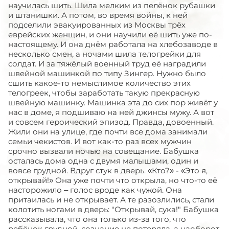
научилась шить. Шила мелким из пелёнок рубашки
и штанишки. А потом, во время войны, к ней
подселили эвакуированных из Москвы трёх
еврейских женщин, и они научили её шить уже по-
настоящему. И она днём работала на хлебозаводе в
несколько смен, а ночами шила телогрейки для
солдат. И за тяжёлый военный труд её наградили
швейной машинкой по типу Зингер. Нужно было
сшить какое-то немыслимое количество этих
телогреек, чтобы заработать такую прекрасную
швейную машинку. Машинка эта до сих пор живёт у
нас в доме, я подшиваю на ней джинсы мужу. А вот
и совсем героический эпизод. Правда, довоенный.
Жили они на улице, где почти все дома занимали
семьи чекистов. И вот как-то раз всех мужчин
срочно вызвали ночью на совещание. Бабушка
осталась дома одна с двумя малышами, один и
вовсе грудной. Вдруг стук в дверь. «Кто?» - «Это я,
открывай!» Она уже почти что открыла, но что-то её
насторожило – голос вроде как чужой. Она
притаилась и не открывает. А те разозлились, стали
колотить ногами в дверь: "Открывай, сука!" Бабушка
рассказывала, что она только из-за того, что
ребёнок грудной, сознание не потеряла, а наоборот,