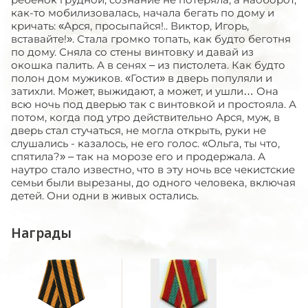
как-то мобилизовалась, начала бегать по дому и
кричать: «Арся, просыпайся!.. Виктор, Игорь,
вставайте!». Стала громко топать, как будто беготня
по дому. Сняла со стены винтовку и давай из
окошка палить. А в сенях – из пистолета. Как будто
полон дом мужиков. «Гости» в дверь популяли и
затихли. Может, выжидают, а может, и ушли… Она
всю ночь под дверью так с винтовкой и простояла. А
потом, когда под утро действительно Арся, муж, в
дверь стал стучаться, не могла открыть, руки не
слушались - казалось, не его голос. «Ольга, ты что,
спятила?» – так на морозе его и продержала. А
наутро стало известно, что в эту ночь все чекистские
семьи были вырезаны, до одного человека, включая
детей. Они одни в живых остались.
Награды