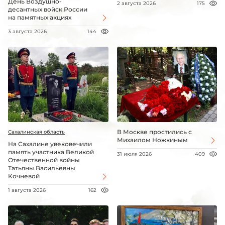
День Воздушно-
2 августа 2026
175
десантных войск России
на памятных акциях
3 августа 2026
144
В Москве простились с
Сахалинская область
Михаилом Ножкиным
На Сахалине увековечили
память участника Великой
31 июля 2026
409
Отечественной войны
Татьяны Васильевны
Кочневой
1 августа 2026
162