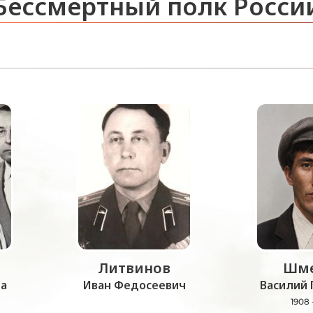
Бессмертный полк Росси
Литвинов
Шме
а
Иван Федосеевич
Василий 
1908 