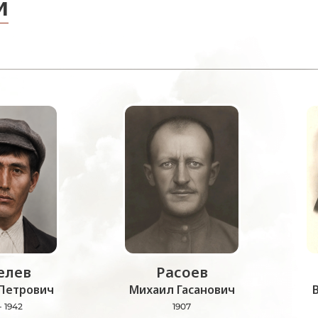
и
лев
Расоев
Петрович
Михаил Гасанович
- 1942
1907