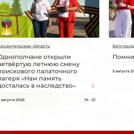
Архангельская область
Белгород
Однополчане открыли
Помни
четвёртую летнюю смену
поискового палаточного
5 августа 2
лагеря «Нам память
досталась в наследство»
 августа 2026
74