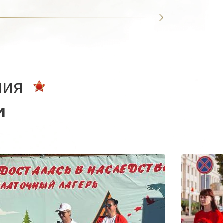
ния
и