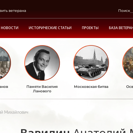
вить ветерана
Поиск
НОВОСТИ
ИСТОРИЧЕСКИЕ СТАТЬИ
ПРОЕКТЫ
БАЗА ВЕТЕРА
анов
Памяти Василия
Московская битва
Осв
Ланового
ий Михайлович
Вавилин
Анатолий 