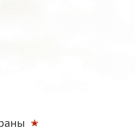
ераны