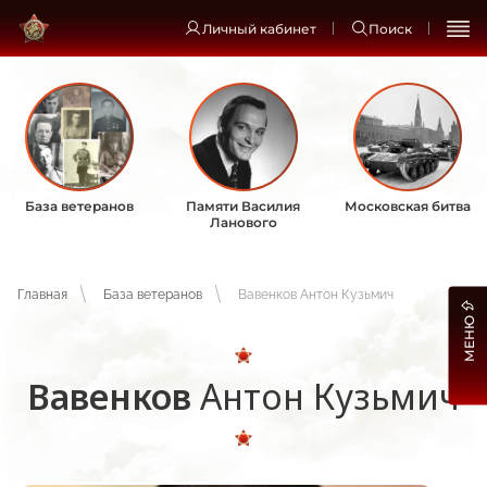
Личный кабинет
Поиск
База ветеранов
Памяти Василия
Московская битва
Ланового
Главная
База ветеранов
Вавенков Антон Кузьмич
МЕНЮ
Вавенков
Антон Кузьмич