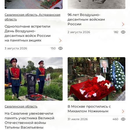
96 лет Воздушно-
Сахалинская область, Астраханская
десантным войскам
область
России
Однополчане встретили
День Воздушно-
2 августа 2026
182
десантных войск России
на памятных акциях
3 августа 2026
150
В Москве простились с
Сахалинская область
Михаилом Ножкиным
На Сахалине увековечили
память участника Великой
31 июля 2026
460
Отечественной войны
Татьяны Васильевны