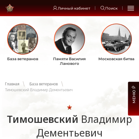
Личный кабинет
Поиск
База ветеранов
Памяти Василия
Московская битва
Ланового
Главная
База ветеранов
Тимошевский Владимир Дементьевич
МЕНЮ
Тимошевский
Владимир
Дементьевич