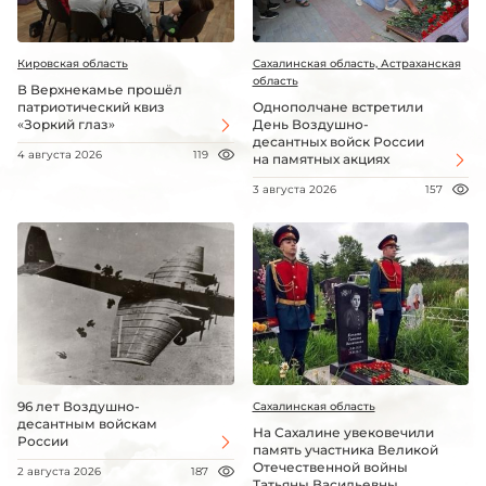
Кировская область
Сахалинская область, Астраханская
область
В Верхнекамье прошёл
патриотический квиз
Однополчане встретили
«Зоркий глаз»
День Воздушно-
десантных войск России
4 августа 2026
119
на памятных акциях
3 августа 2026
157
96 лет Воздушно-
Сахалинская область
десантным войскам
На Сахалине увековечили
России
память участника Великой
Отечественной войны
2 августа 2026
187
Татьяны Васильевны