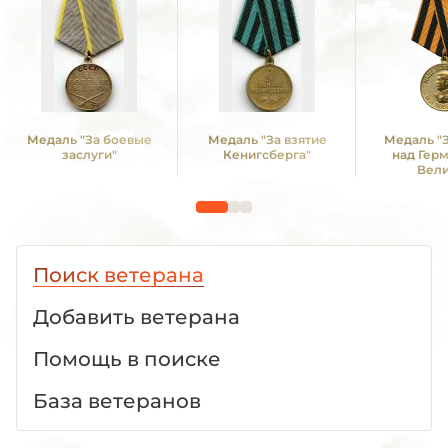
Медаль "За боевые
Медаль "За взятие
Медаль "
заслуги"
Кенигсберга"
над Гер
Вел
Отечестве
1941 -19
Поиск ветерана
Добавить ветерана
Помощь в поиске
База ветеранов