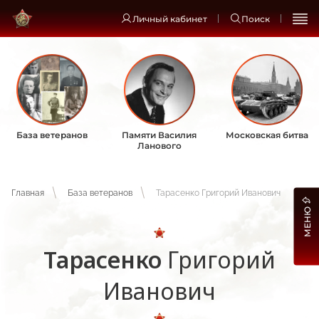
Личный кабинет
Поиск
База ветеранов
Памяти Василия
Московская битва
Ланового
Главная
База ветеранов
Тарасенко Григорий Иванович
МЕНЮ
Тарасенко
Григорий
Иванович