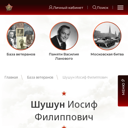
Личный кабинет
Поиск
База ветеранов
Памяти Василия
Московская битва
Ланового
Главная
База ветеранов
Шушун Иосиф Филиппович
МЕНЮ
Шушун
Иосиф
Филиппович