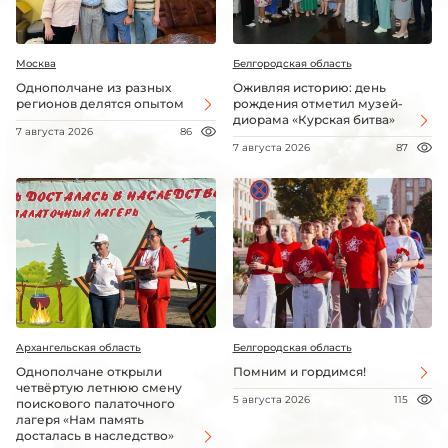
Москва
Белгородская область
Однополчане из разных
Оживляя историю: день
регионов делятся опытом
рождения отметил музей-
диорама «Курская битва»
7 августа 2026
86
7 августа 2026
87
Архангельская область
Белгородская область
Однополчане открыли
Помним и гордимся!
четвёртую летнюю смену
5 августа 2026
115
поискового палаточного
лагеря «Нам память
досталась в наследство»