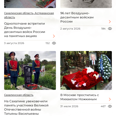
96 лет Воздушно-
Сахалинская область, Астраханская
десантным войскам
область
России
Однополчане встретили
День Воздушно-
2 августа 2026
184
десантных войск России
на памятных акциях
3 августа 2026
152
В Москве простились с
Сахалинская область
Михаилом Ножкиным
На Сахалине увековечили
память участника Великой
31 июля 2026
467
Отечественной войны
Татьяны Васильевны