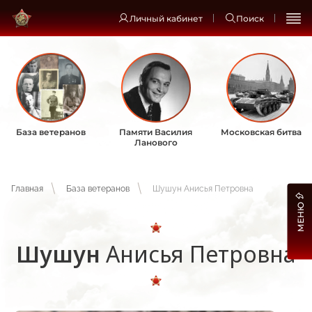
Личный кабинет
Поиск
База ветеранов
Памяти Василия
Московская битва
Ланового
Главная
База ветеранов
Шушун Анисья Петровна
МЕНЮ
Шушун
Анисья Петровна