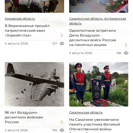
Кировская область
Сахалинская область, Астраханская
область
В Верхнекамье прошёл
патриотический квиз
Однополчане встретили
«Зоркий глаз»
День Воздушно-
десантных войск России
4 августа 2026
127
на памятных акциях
3 августа 2026
166
96 лет Воздушно-
Сахалинская область
десантным войскам
На Сахалине увековечили
России
память участника Великой
Отечественной войны
2 августа 2026
193