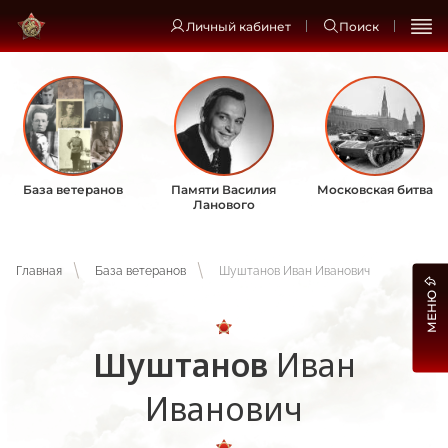
Личный кабинет
Поиск
База ветеранов
Памяти Василия
Московская битва
Ланового
Главная
База ветеранов
Шуштанов Иван Иванович
МЕНЮ
Шуштанов
Иван
Иванович