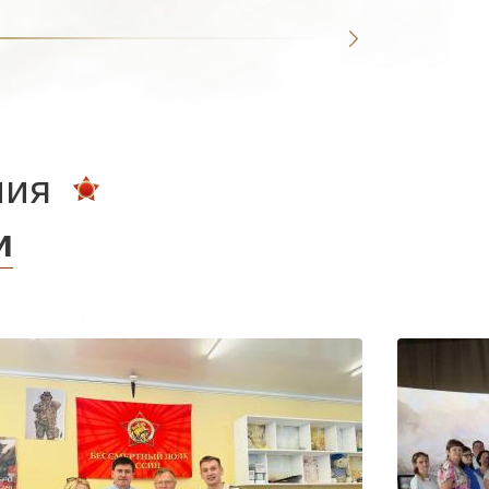
ния
и