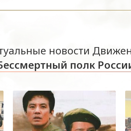
туальные новости Движе
Бессмертный полк Росси