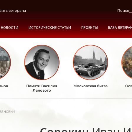
вить ветерана
Поиск
НОВОСТИ
ИСТОРИЧЕСКИЕ СТАТЬИ
ПРОЕКТЫ
БАЗА ВЕТЕРА
анов
Памяти Василия
Московская битва
Осв
Ланового
ванович
Сорокин
Иван И