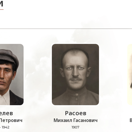
и
лев
Расоев
Петрович
Михаил Гасанович
- 1942
1907