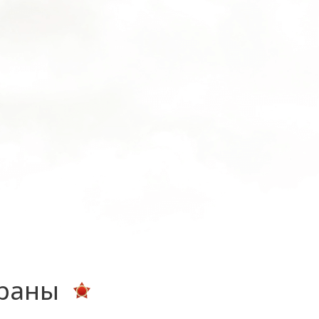
ераны