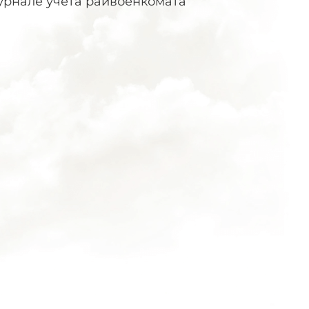
Журнале учета райвоенкомата