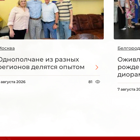
Москва
Белгород
Однополчане из разных
Оживл
регионов делятся опытом
рожде
диорам
 августа 2026
81
7 августа 2