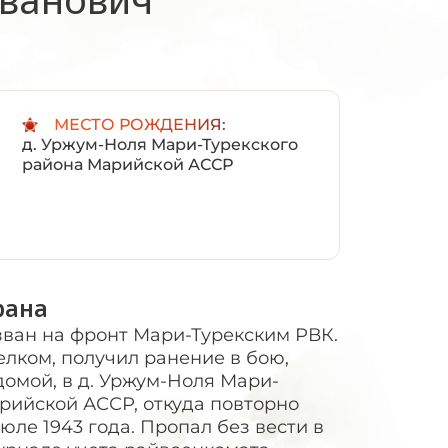
:
МЕСТО РОЖДЕНИЯ:
д. Уржум-Ноля Мари-Турекского
района Марийской АССР
рана
зван на фронт Мари-Турекским РВК.
елком, получил ранение в бою,
домой, в д. Уржум-Ноля Мари-
рийской АССР, откуда повторно
ле 1943 года. Пропал без вести в