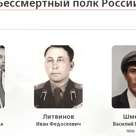
Бессмертный полк Росси
Литвинов
Шме
а
Иван Федосеевич
Василий 
1908 