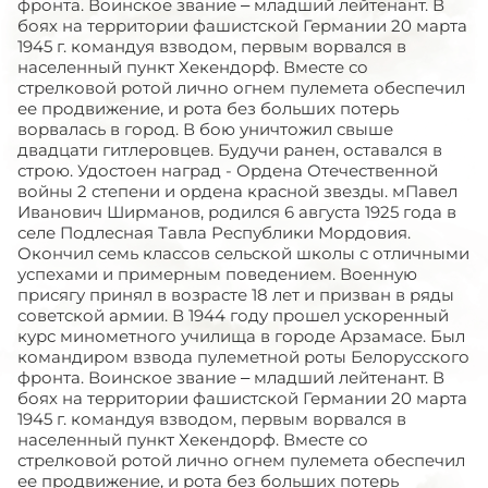
фронта. Воинское звание – младший лейтенант. В
боях на территории фашистской Германии 20 марта
1945 г. командуя взводом, первым ворвался в
населенный пункт Хекендорф. Вместе со
стрелковой ротой лично огнем пулемета обеспечил
ее продвижение, и рота без больших потерь
ворвалась в город. В бою уничтожил свыше
двадцати гитлеровцев. Будучи ранен, оставался в
строю. Удостоен наград - Ордена Отечественной
войны 2 степени и ордена красной звезды. мПавел
Иванович Ширманов, родился 6 августа 1925 года в
селе Подлесная Тавла Республики Мордовия.
Окончил семь классов сельской школы с отличными
успехами и примерным поведением. Военную
присягу принял в возрасте 18 лет и призван в ряды
советской армии. В 1944 году прошел ускоренный
курс минометного училища в городе Арзамасе. Был
командиром взвода пулеметной роты Белорусского
фронта. Воинское звание – младший лейтенант. В
боях на территории фашистской Германии 20 марта
1945 г. командуя взводом, первым ворвался в
населенный пункт Хекендорф. Вместе со
стрелковой ротой лично огнем пулемета обеспечил
ее продвижение, и рота без больших потерь