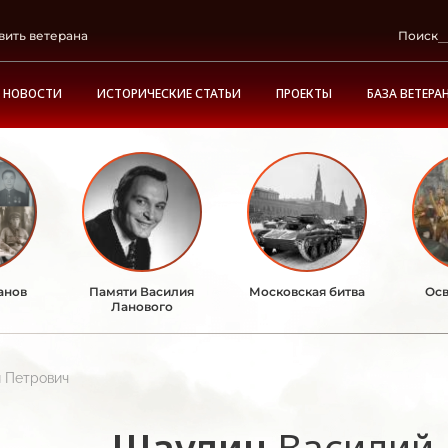
вить ветерана
Поиск
НОВОСТИ
ИСТОРИЧЕСКИЕ СТАТЬИ
ПРОЕКТЫ
БАЗА ВЕТЕРА
анов
Памяти Василия
Московская битва
Осв
Ланового
 Петрович
Щаулин
Василий