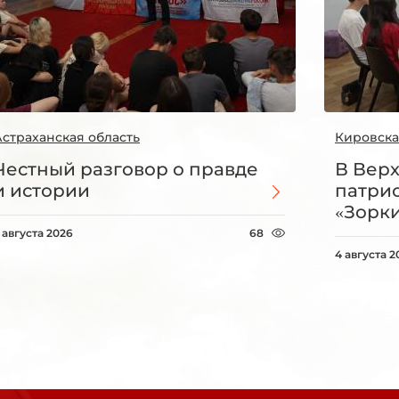
Астраханская область
Кировска
Честный разговор о правде
В Вер
и истории
патри
«Зорки
 августа 2026
68
4 августа 2