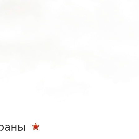
ераны