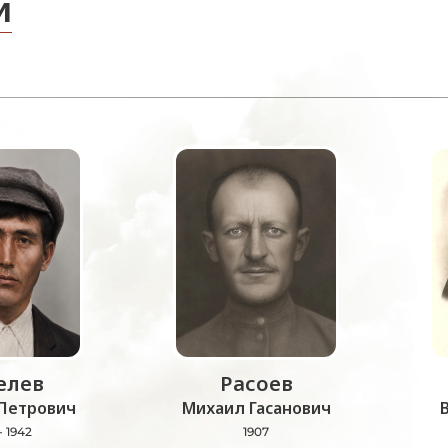
и
лев
Расоев
Петрович
Михаил Гасанович
- 1942
1907