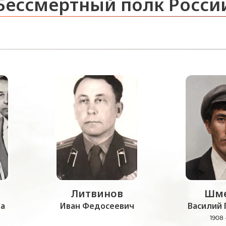
Бессмертный полк Росси
Литвинов
Шме
а
Иван Федосеевич
Василий 
1908 