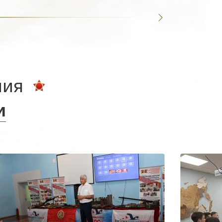
ния
и