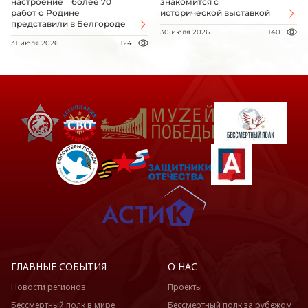
настроение – более 70
знакомится с
работ о Родине
исторической выставкой
представили в Белгороде
30 июля 2026
140
31 июля 2026
124
ГЛАВНЫЕ СОБЫТИЯ
О НАС
Новости регионов
Проекты
Бессмертный полк в мире
Бессмертный полк за рубежом