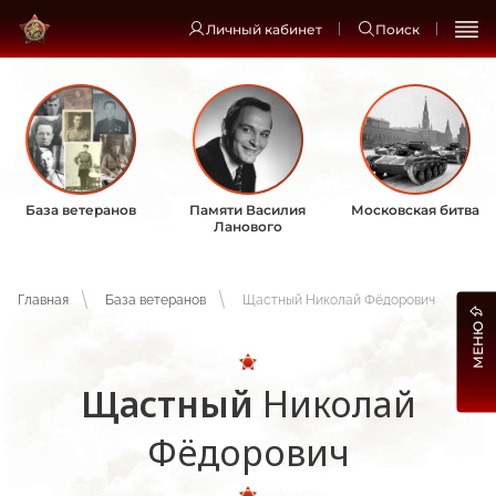
Личный кабинет
Поиск
База ветеранов
Памяти Василия
Московская битва
Ланового
Главная
База ветеранов
Щастный Николай Фёдорович
МЕНЮ
Щастный
Николай
Фёдорович