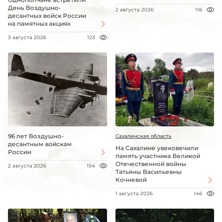
День Воздушно-
2 августа 2026
116
десантных войск России
на памятных акциях
3 августа 2026
123
96 лет Воздушно-
Сахалинская область
десантным войскам
На Сахалине увековечили
России
память участника Великой
Отечественной войны
2 августа 2026
154
Татьяны Васильевны
Кочневой
1 августа 2026
146