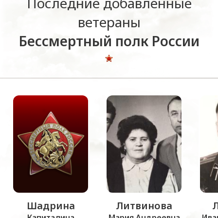
Последние добавленные
ветераны
Бессмертный полк России
Шадрина
Литвинова
Капиталина
Мария Андреевна
Ива