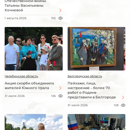
Отечественной войны
Татьяны Васильевны
Кочневой
1 августа 2026
155
Челябинская область
Белгородская область
Акция скорби объединила
Пейзажи, лица,
жителей Южного Урала
настроение – более 70
работ о Родине
31 июля 2026
136
представили в Белгороде
31 июля 2026
128