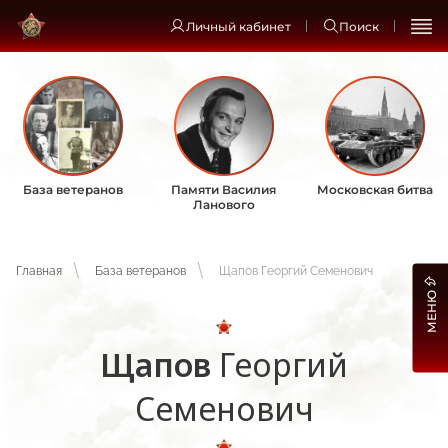
Личный кабинет
Поиск
База ветеранов
Памяти Василия
Московская битва
Ланового
Главная
База ветеранов
Щапов Георгий Семенович
МЕНЮ
Щапов
Георгий
Семенович