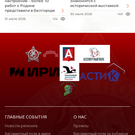
настроение – более 70
знакомится с
работ о Родине
исторической выставкой
представили в Белгороде
30 июля 2026
140
31 июля 2026
124
ГЛАВНЫЕ СОБЫТИЯ
О НАС
Новости регионов
Проекты
Бессмертный полк в мире
Бессмертный полк за рубежом