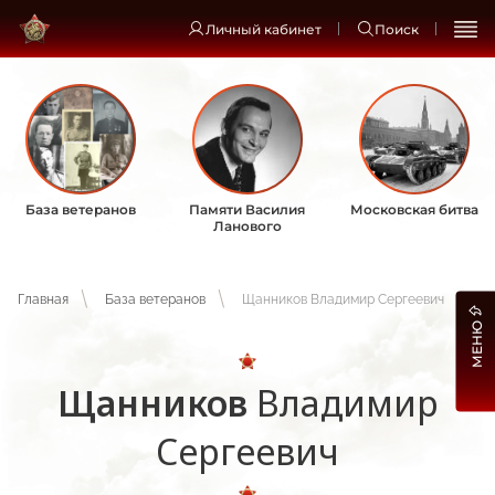
Личный кабинет
Поиск
База ветеранов
Памяти Василия
Московская битва
Ланового
Главная
База ветеранов
Щанников Владимир Сергеевич
МЕНЮ
Щанников
Владимир
Сергеевич