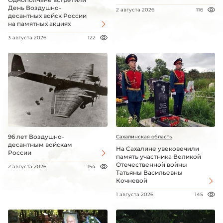
День Воздушно-
2 августа 2026
116
десантных войск России
на памятных акциях
3 августа 2026
122
96 лет Воздушно-
Сахалинская область
десантным войскам
На Сахалине увековечили
России
память участника Великой
Отечественной войны
2 августа 2026
154
Татьяны Васильевны
Кочневой
1 августа 2026
145