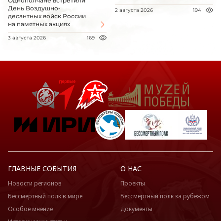
Однополчане встретили
День Воздушно-
2 августа 2026
194
десантных войск России
на памятных акциях
3 августа 2026
169
ГЛАВНЫЕ СОБЫТИЯ
О НАС
Новости регионов
Проекты
Бессмертный полк в мире
Бессмертный полк за рубежом
Особое мнение
Документы