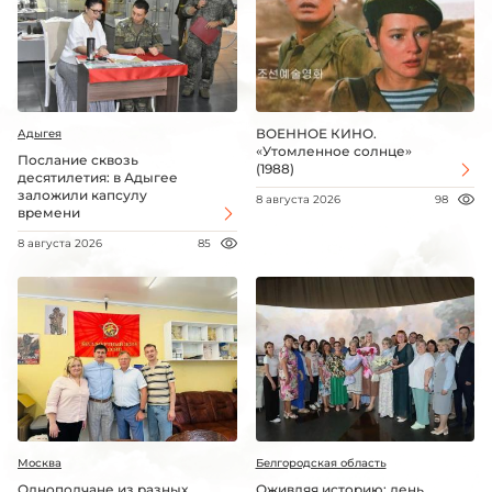
ВОЕННОЕ КИНО.
Адыгея
«Утомленное солнце»
Послание сквозь
(1988)
десятилетия: в Адыгее
заложили капсулу
8 августа 2026
98
времени
8 августа 2026
85
Москва
Белгородская область
Однополчане из разных
Оживляя историю: день