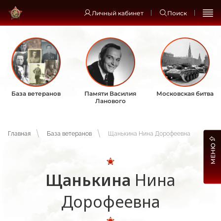
Личный кабинет
Поиск
База ветеранов
Памяти Василия
Московская битва
Ланового
Главная
База ветеранов
Щанькина Нина Дорофеевна
МЕНЮ
Щанькина
Нина
Дорофеевна