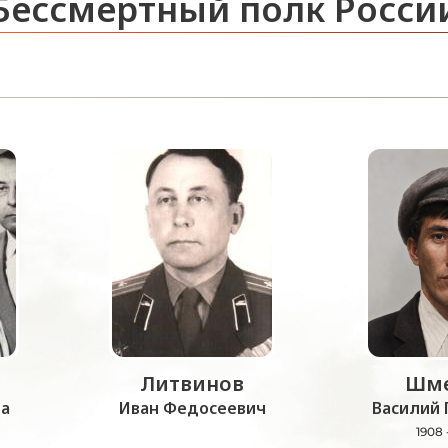
Бессмертный полк Росси
Литвинов
Шме
а
Иван Федосеевич
Василий 
1908 