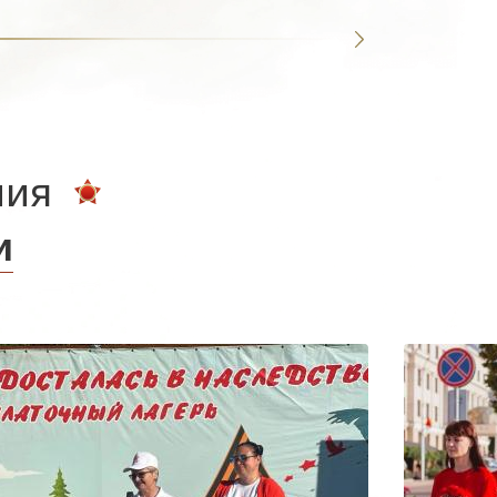
ния
и