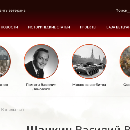
вить ветерана
Поиск
НОВОСТИ
ИСТОРИЧЕСКИЕ СТАТЬИ
ПРОЕКТЫ
БАЗА ВЕТЕРА
анов
Памяти Василия
Московская битва
Осв
Ланового
 Васильевич
Щанкин
Василий 