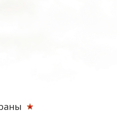
ераны