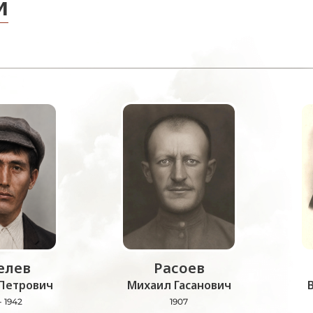
и
лев
Расоев
Петрович
Михаил Гасанович
- 1942
1907