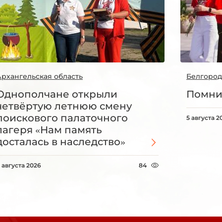
Архангельская область
Белгород
Однополчане открыли
Помни
четвёртую летнюю смену
поискового палаточного
5 августа 2
лагеря «Нам память
досталась в наследство»
 августа 2026
84